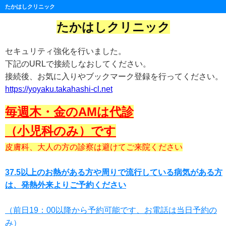
たかはしクリニック
たかはしクリニック
セキュリティ強化を行いました。
下記のURLで接続しなおしてください。
接続後、お気に入りやブックマーク登録を行ってください。
https://yoyaku.takahashi-cl.net
毎週木・金のAMは代診
（小児科のみ）です
皮膚科、大人の方の診察は避けてご来院ください
37.5以上のお熱がある方や周りで流行している病気がある方
は、
発熱外来よりご予約ください
（前日19：00以降から予約可能です、お電話は当日予約の
み）